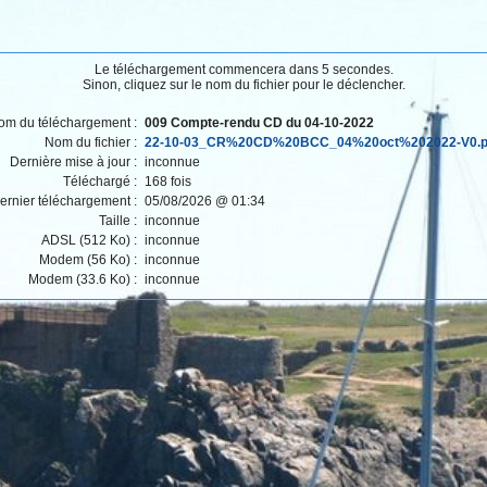
Le téléchargement commencera dans 5 secondes.
Sinon, cliquez sur le nom du fichier pour le déclencher.
om du téléchargement :
009 Compte-rendu CD du 04-10-2022
Nom du fichier :
22-10-03_CR%20CD%20BCC_04%20oct%202022-V0.p
Dernière mise à jour :
inconnue
Téléchargé :
168 fois
ernier téléchargement :
05/08/2026 @ 01:34
Taille :
inconnue
ADSL (512 Ko) :
inconnue
Modem (56 Ko) :
inconnue
Modem (33.6 Ko) :
inconnue