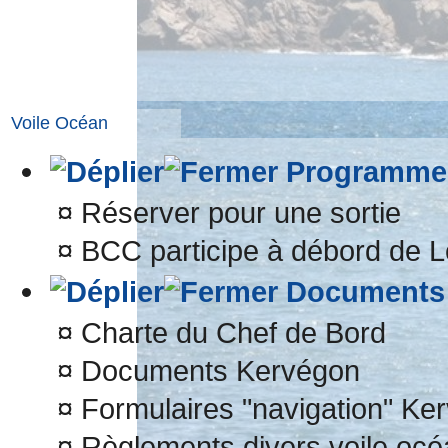
Voile Océan
Programme 
¤
Réserver pour une sortie
¤
BCC participe à débord de L
Documents 
¤
Charte du Chef de Bord
¤
Documents Kervégon
¤
Formulaires "navigation" Ke
¤
Règlements divers voile océ