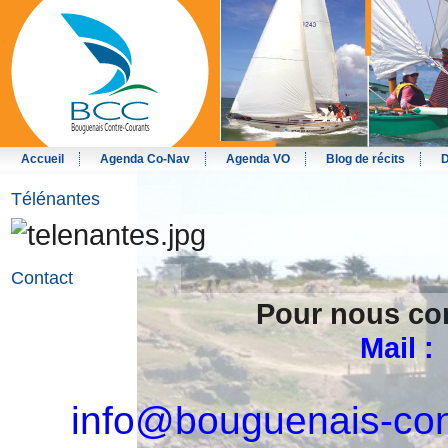
Accueil
Agenda Co-Nav
Agenda VO
Blog de récits
D
Télénantes
Contact
Pour nous co
Mail :
info@bouguenais-con