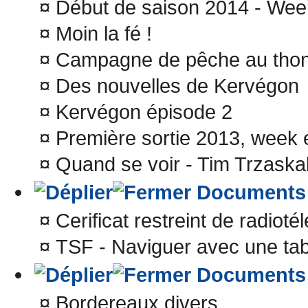
¤
Début de saison 2014 - Wee
¤
Moin la fé !
¤
Campagne de pêche au thon
¤
Des nouvelles de Kervégon
¤
Kervégon épisode 2
¤
Première sortie 2013, week 
¤
Quand se voir - Tim Trzaskal
Documents
¤
Cerificat restreint de radioté
¤
TSF - Naviguer avec une tab
Documents
¤
Bordereaux divers