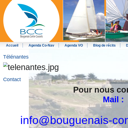
Accueil
Agenda Co-Nav
Agenda VO
Blog de récits
D
Télénantes
Contact
Pour nous co
Mail :
info@bouguenais-con