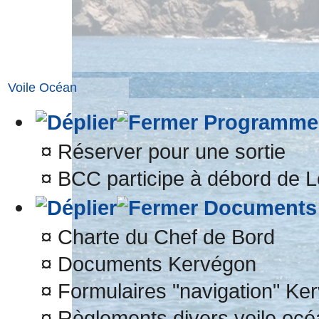
Voile Océan
Programme 
¤
Réserver pour une sortie
¤
BCC participe à débord de L
Documents 
¤
Charte du Chef de Bord
¤
Documents Kervégon
¤
Formulaires "navigation" Ke
¤
Règlements divers voile océ