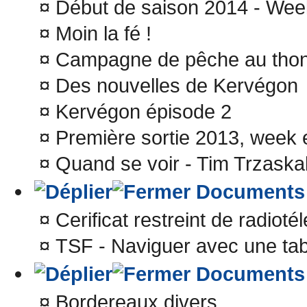
¤
Début de saison 2014 - Wee
¤
Moin la fé !
¤
Campagne de pêche au thon
¤
Des nouvelles de Kervégon
¤
Kervégon épisode 2
¤
Première sortie 2013, week 
¤
Quand se voir - Tim Trzaskal
Documents
¤
Cerificat restreint de radioté
¤
TSF - Naviguer avec une tab
Documents
¤
Bordereaux divers