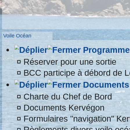
Voile Océan
Programme 
¤
Réserver pour une sortie
¤
BCC participe à débord de L
Documents 
¤
Charte du Chef de Bord
¤
Documents Kervégon
¤
Formulaires "navigation" Ke
¤
Règlements divers voile océ