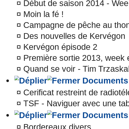
¤
Début de saison 2014 - Wee
¤
Moin la fé !
¤
Campagne de pêche au thon
¤
Des nouvelles de Kervégon
¤
Kervégon épisode 2
¤
Première sortie 2013, week 
¤
Quand se voir - Tim Trzaskal
Documents
¤
Cerificat restreint de radioté
¤
TSF - Naviguer avec une tab
Documents
¤
Bordereaux divers